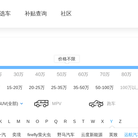
选车
补贴查询
社区
价格不限
万
15-20万
20-25万
25-35万
35-50万
50-100万
100万以
SUV(全部)
MPV
跑车
K
L
M
N
O
P
Q
R
S
T
W
X
Y
Z
一汽
奕境
firefly萤火虫
野马汽车
云度新能源
英致
远航汽