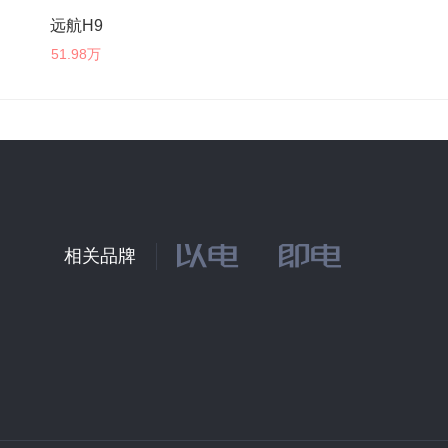
远航H9
51.98万
相关品牌