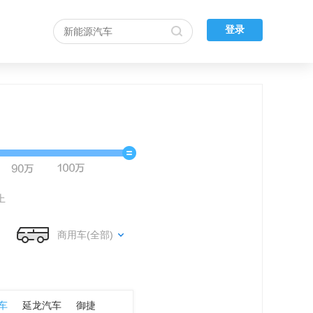
登录
上
商用车(全部)
车
延龙汽车
御捷