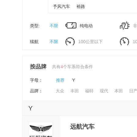
予风汽车
裕路
类型:
不限
纯电动
非
续航
不限
100公里以下
1
按品牌
共有
4
个车系符合条件
字母：
推荐
Y
品牌：
大众
丰田
福特
现代
本田
日
Y
远航汽车