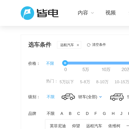
内容
视频
选车条件
清空条件
远航汽车
价格：
不限
热门：
5万以下
5-8万
8-10万
10-15
级别：
不限
轿车(全部)
品牌
不限
A
B
C
D
F
G
H
J
英菲尼迪
仰望
远程汽车
依维柯