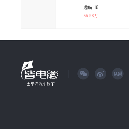
远航H8
55.98万
太平洋汽车旗下