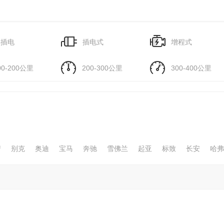
插电
插电式
增程式
00-200公里
200-300公里
300-400公里
产
别克
奥迪
宝马
奔驰
雪佛兰
起亚
标致
长安
哈弗