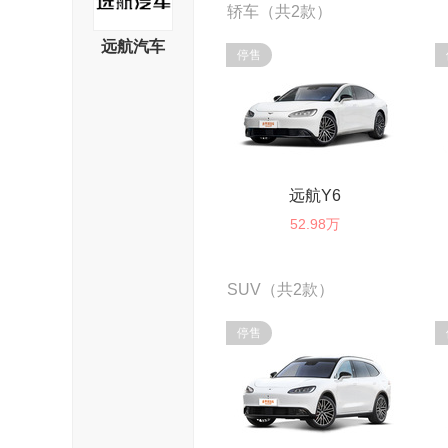
轿车（共2款）
远航汽车
停售
远航Y6
52.98万
SUV（共2款）
停售