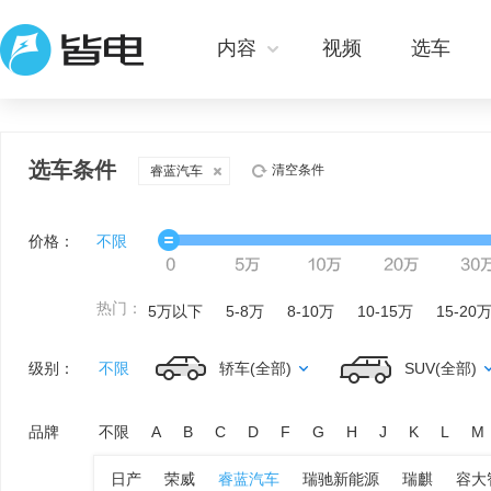
内容
视频
选车
选车条件
清空条件
睿蓝汽车
价格：
不限
热门：
5万以下
5-8万
8-10万
10-15万
15-20
级别：
不限
轿车(全部)
SUV(全部)
品牌
不限
A
B
C
D
F
G
H
J
K
L
M
日产
荣威
睿蓝汽车
瑞驰新能源
瑞麒
容大