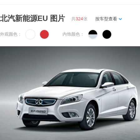
北汽新能源EU
图片
共
324
张
按车型查看
外观颜色：
内饰颜色：