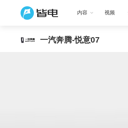
内容
视频
一汽奔腾-悦意07