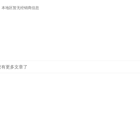
A 安徽
S 深圳
，本地区暂无经销商信息
F 福建
D 东莞
G 广东
F 佛山
G 广西
H 惠州
G 甘肃
Z 中山
G 贵州
M 梅州
H 湖北
C 潮州
没有更多文章了
H 湖南
J 揭阳
H 河北
S 汕头
H 黑龙江
H 河源
H 海南
J 江门
H 河南
M 茂名
J 江苏
Q 清远
J 江西
S 韶关