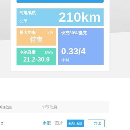
210km
纯电续航
公里
最大功率
kW
快充80%/慢充
待查
0.33
/
4
电池容量
kWh
21.2-30.9
小时
电续航
车型信息
参配
图片
查
获取底价
+对比