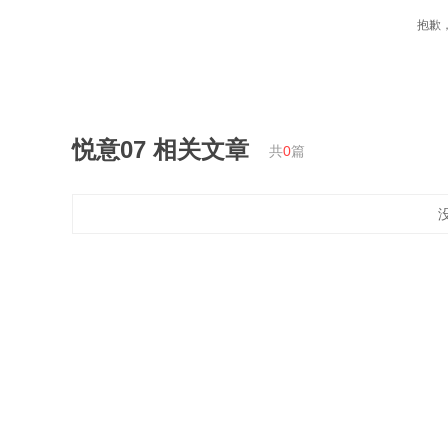
抱歉
悦意07
相关文章
共
0
篇