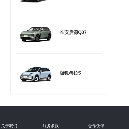
长安启源Q07
极狐考拉S
关于我们
服务条款
合作伙伴