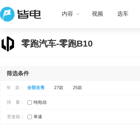
内容
视频
选车
零跑汽车-零跑B10
筛选条件
年 款：
全部在售
27款
25款
排 量：
纯电动
变速箱：
单速