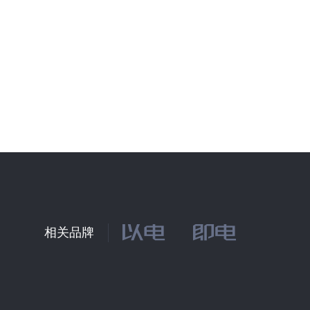
S 陕西
Z 肇庆
S 四川
S 山东
S 山西
X 新疆
X 西藏
Y 云南
Z 浙江
相关品牌