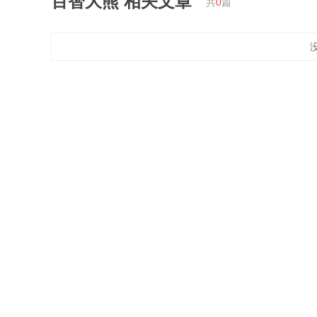
百智大熊
相关文章
共
0
篇