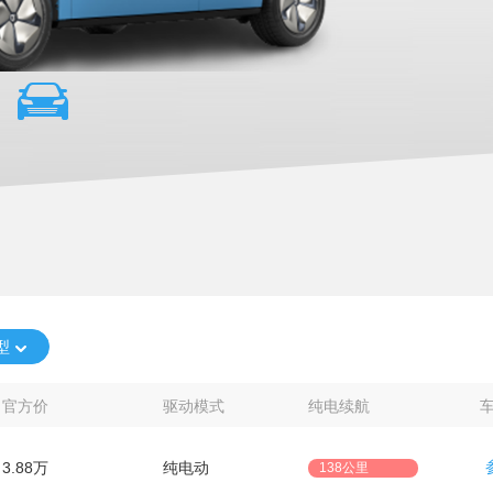
型
官方价
驱动模式
纯电续航
3.88万
纯电动
138公里