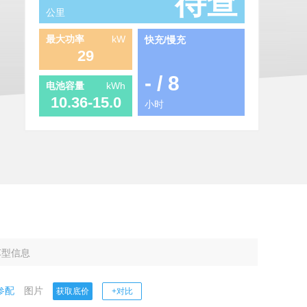
待查
公里
最大功率
kW
快充/慢充
29
-
/
8
电池容量
kWh
10.36-15.0
小时
车型信息
参配
图片
获取底价
+对比