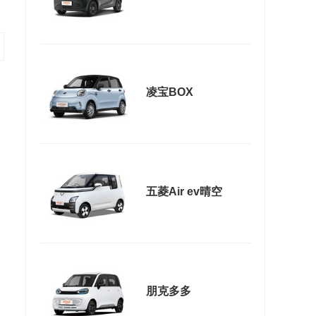
凌宝BOX
五菱Air ev晴空
朋克多多