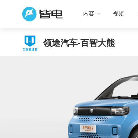
内容
视频
领途汽车-百智大熊