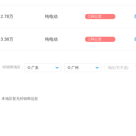
2.78万
纯电动
138公里
3.38万
纯电动
138公里
经销商地区：
G 广东
G 广州
地区(可不选)
选择省份
选择城市
Z 直辖市
G 广州
A 安徽
S 深圳
，本地区暂无经销商信息
F 福建
D 东莞
G 广东
F 佛山
G 广西
H 惠州
G 甘肃
Z 中山