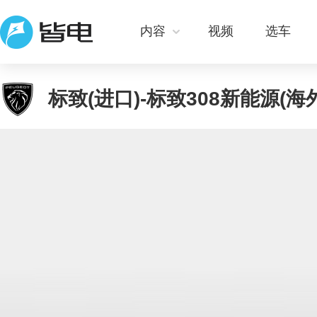
内容
视频
选车
标致(进口)-标致308新能源(海外