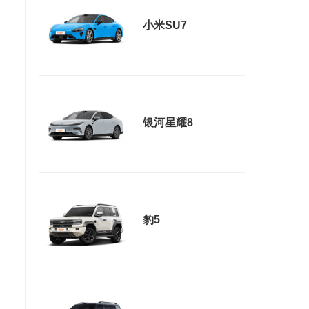
小米SU7
银河星耀8
豹5