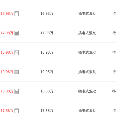
16.98万
16.98万
插电式混动
待
17.98万
17.98万
插电式混动
待
18.98万
18.98万
插电式混动
待
19.98万
19.98万
插电式混动
待
16.88万
16.88万
插电式混动
待
17.58万
17.58万
插电式混动
待