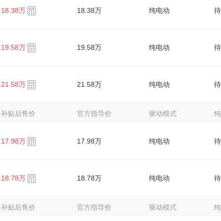
18.38万
18.38万
纯电动
待
19.58万
19.58万
纯电动
待
21.58万
21.58万
纯电动
待
补贴后售价
官方指导价
驱动模式
纯
17.98万
17.98万
纯电动
待
18.78万
18.78万
纯电动
待
补贴后售价
官方指导价
驱动模式
纯