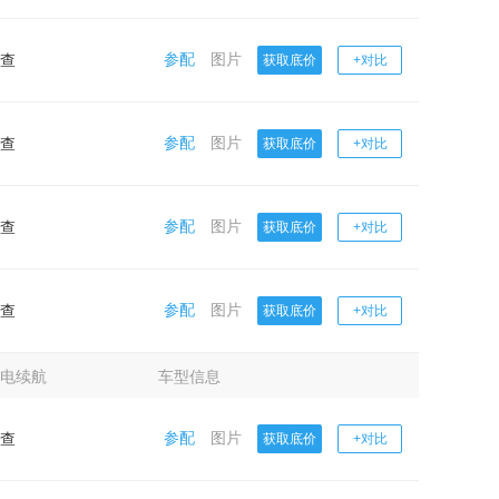
参配
图片
查
获取底价
+对比
参配
图片
查
获取底价
+对比
参配
图片
查
获取底价
+对比
参配
图片
查
获取底价
+对比
电续航
车型信息
参配
图片
查
获取底价
+对比