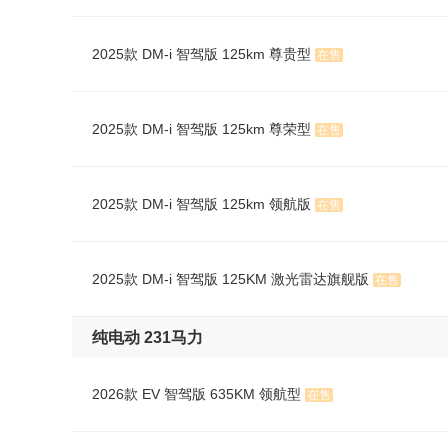
2025款 DM-i 智驾版 125km 尊贵型
在售
2025款 DM-i 智驾版 125km 尊荣型
在售
2025款 DM-i 智驾版 125km 领航版
在售
2025款 DM-i 智驾版 125KM 激光雷达旗舰版
在售
纯电动 231马力
2026款 EV 智驾版 635KM 领航型
在售