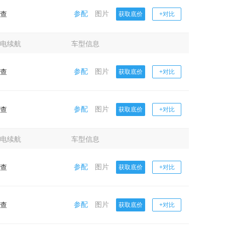
参配
图片
查
获取底价
+对比
电续航
车型信息
参配
图片
查
获取底价
+对比
参配
图片
查
获取底价
+对比
电续航
车型信息
参配
图片
查
获取底价
+对比
参配
图片
查
获取底价
+对比