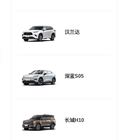
汉兰达
深蓝S05
长城H10