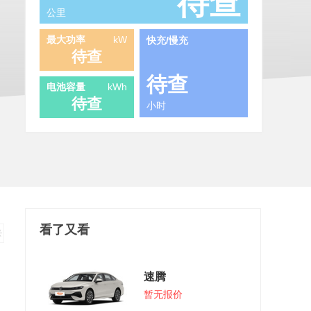
待查
公里
最大功率
kW
快充/慢充
待查
待查
电池容量
kWh
待查
小时
看了又看
速腾
暂无报价