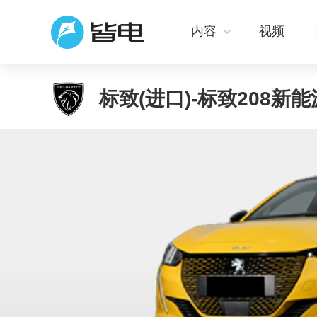
内容
视频
标致(进口)-标致208新能