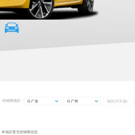
经销商地区：
G 广东
G 广州
地区(可不选)
选择省份
选择城市
Z 直辖市
G 广州
A 安徽
S 深圳
，本地区暂无经销商信息