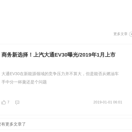
F 福建
D 东莞
G 广东
F 佛山
G 广西
H 惠州
G 甘肃
Z 中山
更多文章
G 贵州
M 梅州
H 湖北
C 潮州
商务新选择！上汽大通EV30曝光/2019年1月上市
H 湖南
J 揭阳
H 河北
S 汕头
大通EV30在新能源领域的竞争压力并不算大，但是能否从燃油车
H 黑龙江
H 河源
手中分一杯羹还是个问题
H 海南
J 江门
H 河南
M 茂名
7
2019-01-01 06:01
J 江苏
Q 清远
J 江西
S 韶关
没有更多文章了
J 吉林
S 汕尾