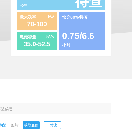
待查
公里
最大功率
kW
快充80%/慢充
70-100
0.75
/
6.6
电池容量
kWh
35.0-52.5
小时
车型信息
参配
图片
获取底价
+对比