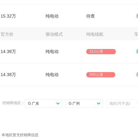
15.32万
纯电动
待查
官方价
驱动模式
纯电续航
14.38万
纯电动
312公里
14.38万
纯电动
308公里
经销商地区：
G 广东
G 广州
地区(可不选)
选择省份
选择城市
Z 直辖市
G 广州
A 安徽
S 深圳
，本地区暂无经销商信息