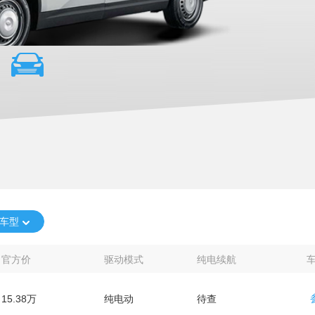
车型
官方价
驱动模式
纯电续航
15.38万
纯电动
待查