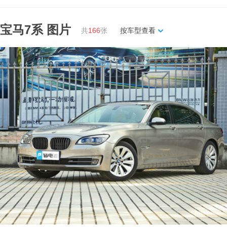
宝马7系
图片
共
166
张
按车型查看